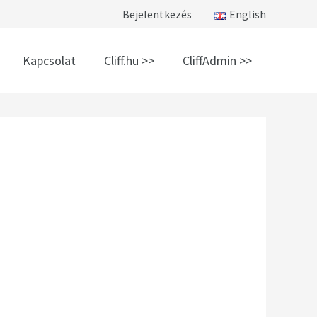
Bejelentkezés
English
Kapcsolat
Cliff.hu >>
CliffAdmin >>