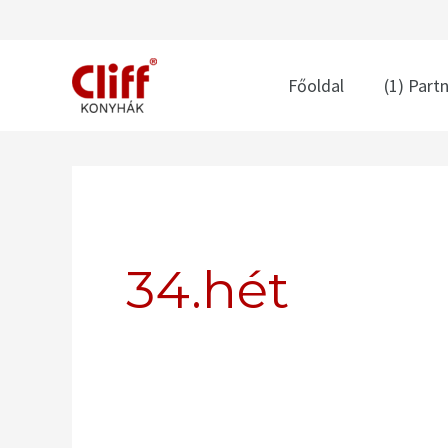
Skip
to
content
Főoldal
(1) Part
Search
for:
34.hét