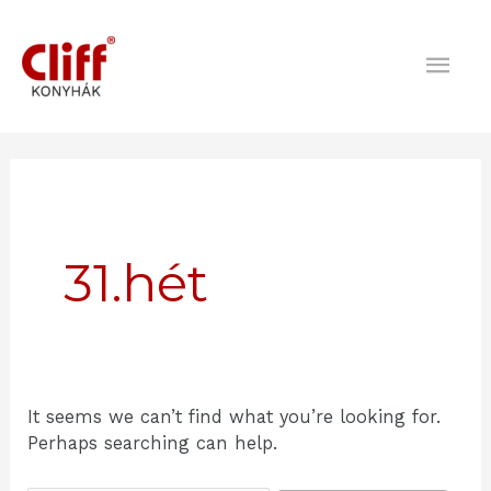
Skip
Mai
to
content
Men
Search
for:
31.hét
It seems we can’t find what you’re looking for.
Perhaps searching can help.