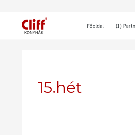
Skip
to
content
Főoldal
(1) Part
Search
for:
15.hét