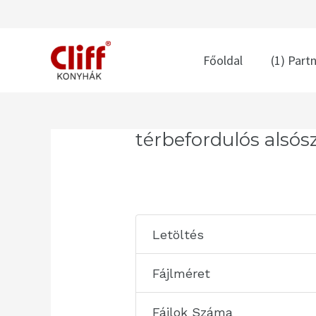
Skip
to
content
Főoldal
(1) Part
Post
térbefordulós alsós
navigation
Letöltés
Fájlméret
Fájlok Száma