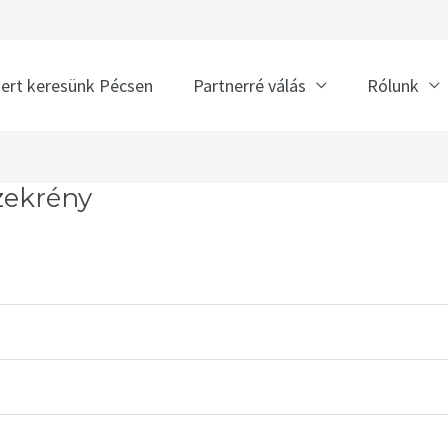
nert keresünk Pécsen
Partnerré válás
Rólunk
zekrény