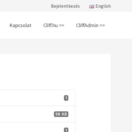
Bejelentkezés
English
Kapcsolat
Cliff.hu >>
CliffAdmin >>
1
59 KB
1