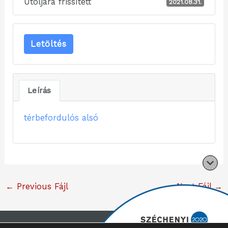
Utoljára frissített
2021.08.31.
Letöltés
Leírás
térbefordulós alsó
←
Previous Fájl
Next Fájl
→