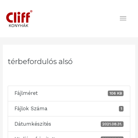
Skip
Mai
to
content
Men
Post
navigation
térbefordulós alsó
Fájlméret
106 KB
Fájlok Száma
1
Dátumkészítés
2021.08.31.