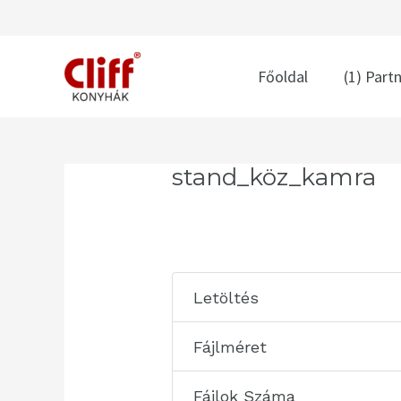
Skip
to
content
Főoldal
(1) Part
Post
stand_köz_kamra
navigation
Letöltés
Fájlméret
Fájlok Száma