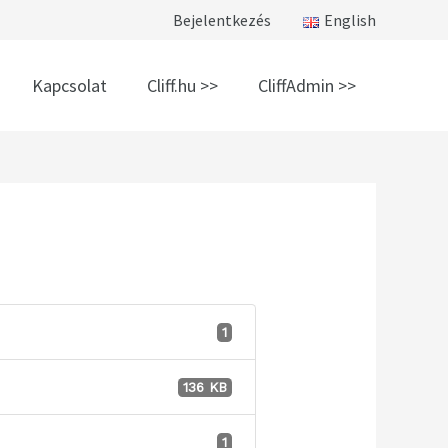
Bejelentkezés
English
Kapcsolat
Cliff.hu >>
CliffAdmin >>
1
136 KB
1