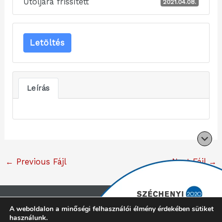
Utoljára frissített
2021.04.08.
Letöltés
Leírás
←
Previous Fájl
Next Fájl
→
Copyright © 2026 Cliff konyhabútor |
Minden jog
A weboldalon a minőségi felhasználói élmény érdekében sütiket
használunk.
fenntartva