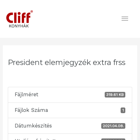
Skip
Mai
to
content
Men
Post
navigation
President elemjegyzék extra frss
Fájlméret
319.61 KB
Fájlok Száma
1
Dátumkészítés
2021.04.08.