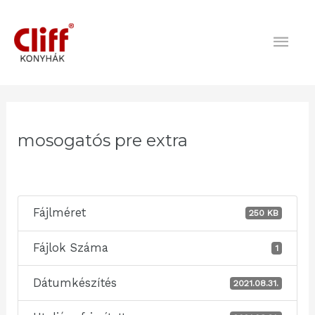
Skip
Mai
to
content
Men
Post
navigation
mosogatós pre extra
Fájlméret
250 KB
Fájlok Száma
1
Dátumkészítés
2021.08.31.