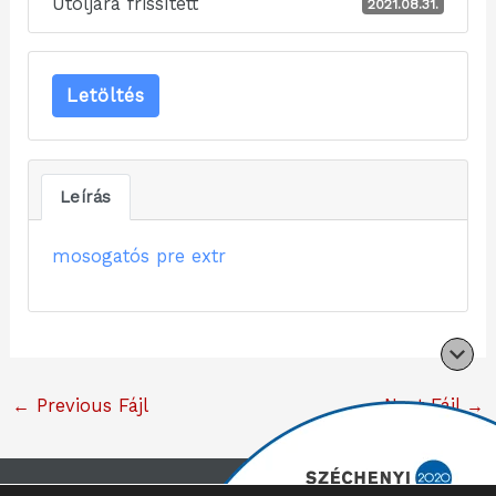
Utoljára frissített
2021.08.31.
Letöltés
Leírás
mosogatós pre extr
←
Previous Fájl
Next Fájl
→