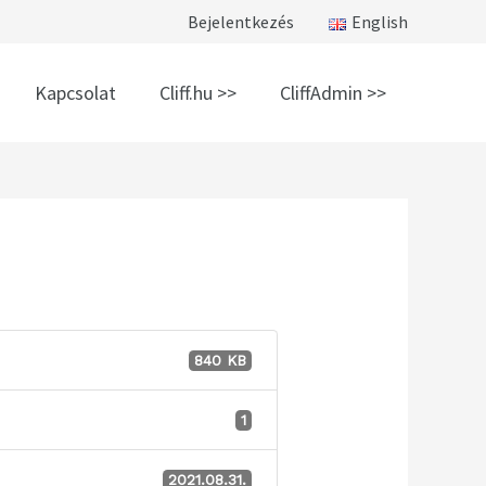
Bejelentkezés
English
Kapcsolat
Cliff.hu >>
CliffAdmin >>
840 KB
1
2021.08.31.