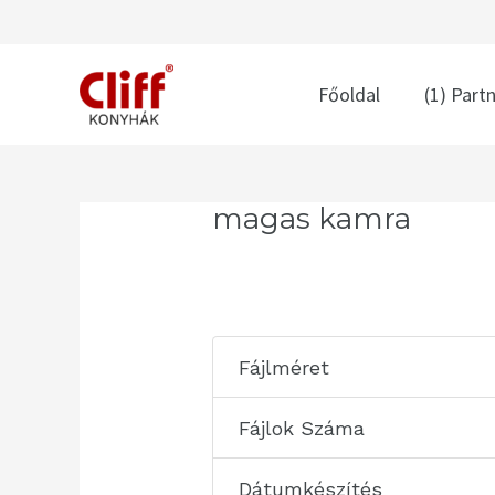
Skip
to
content
Főoldal
(1) Part
Post
magas kamra
navigation
Fájlméret
Fájlok Száma
Dátumkészítés