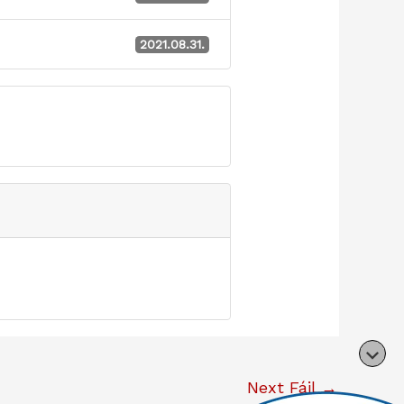
2021.08.31.
Next Fájl
→