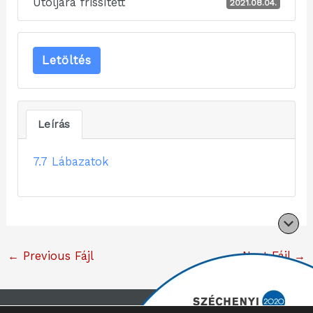
Utoljára frissített
2021.08.04.
Letöltés
Leírás
7.7 Lábazatok
←
Previous Fájl
Next Fájl
→