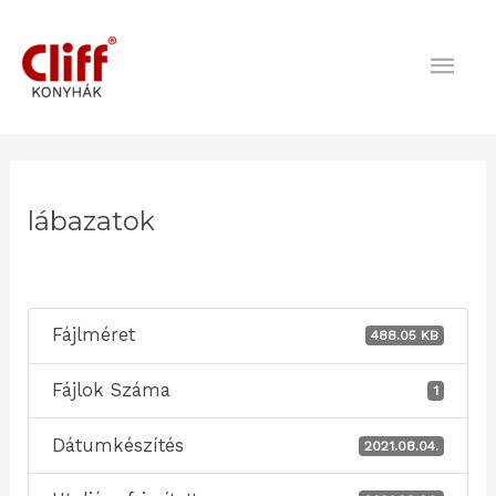
Skip
Mai
to
content
Men
Post
navigation
lábazatok
Fájlméret
488.05 KB
Fájlok Száma
1
Dátumkészítés
2021.08.04.