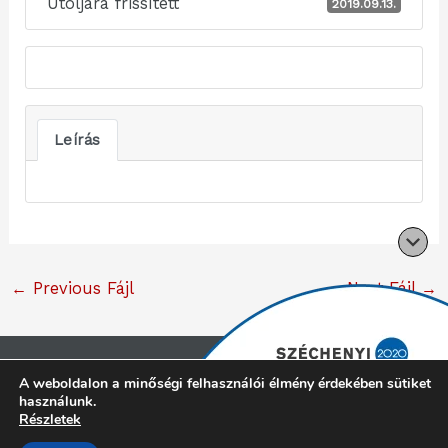
Utoljára frissített
2019.09.13.
Leírás
←
Previous Fájl
Next Fájl
→
Copyright © 2026 Cliff konyhabútor |
Minden jog
A weboldalon a minőségi felhasználói élmény érdekében sütiket
használunk.
fenntartva
Részletek
Adatvédelmi tájékoztató
Impresszum
Kapcsolat