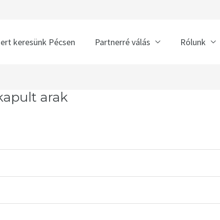
nert keresünk Pécsen
Partnerré válás
Rólunk
kapult arak