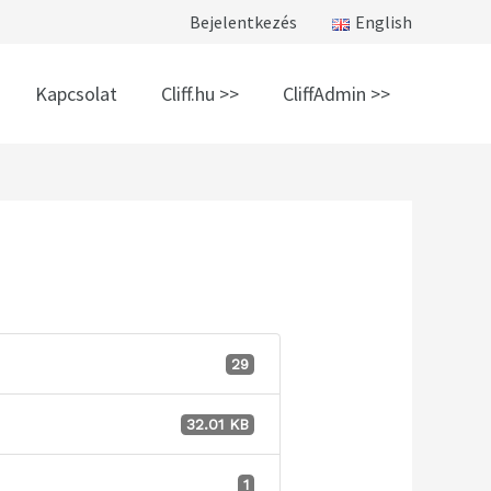
Bejelentkezés
English
Kapcsolat
Cliff.hu >>
CliffAdmin >>
29
32.01 KB
1