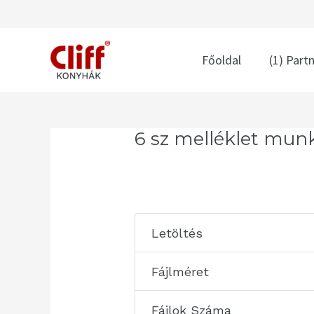
Skip
to
content
Főoldal
(1) Part
Post
6 sz melléklet mun
navigation
Letöltés
Fájlméret
Fájlok Száma