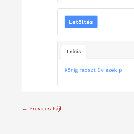
Letöltés
Leírás
könig faoszt üv szek p
←
Previous Fájl