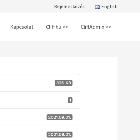
Bejelentkezés
English
Kapcsolat
Cliff.hu >>
CliffAdmin >>
326 KB
1
2021.09.01.
2021.09.01.