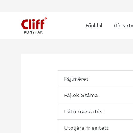
Skip
to
content
Főoldal
(1) Part
Post
navigation
Fájlméret
Fájlok Száma
Dátumkészítés
Utoljára frissített