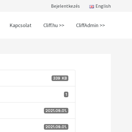
Bejelentkezés
English
Kapcsolat
Cliff.hu >>
CliffAdmin >>
339 KB
1
2021.09.01.
2021.09.01.