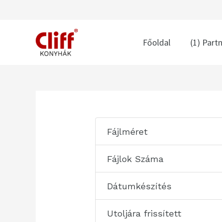
Skip
to
content
Főoldal
(1) Part
Post
navigation
Fájlméret
Fájlok Száma
Dátumkészítés
Utoljára frissített