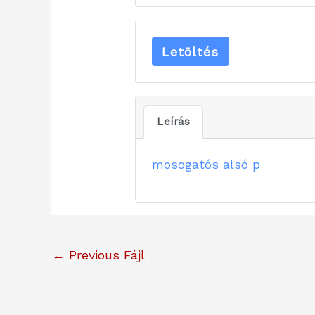
Letöltés
Leírás
mosogatós alsó p
←
Previous Fájl