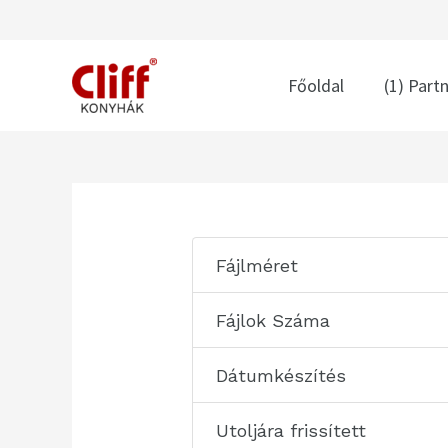
Skip
to
content
Főoldal
(1) Part
Post
navigation
Fájlméret
Fájlok Száma
Dátumkészítés
Utoljára frissített