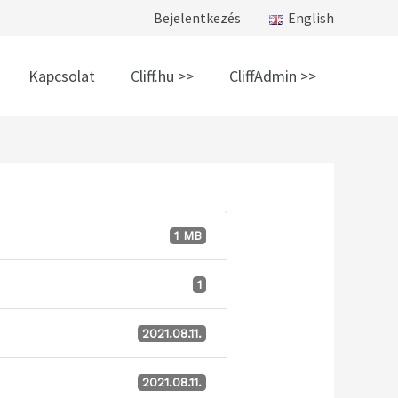
Bejelentkezés
English
Kapcsolat
Cliff.hu >>
CliffAdmin >>
1 MB
1
2021.08.11.
2021.08.11.