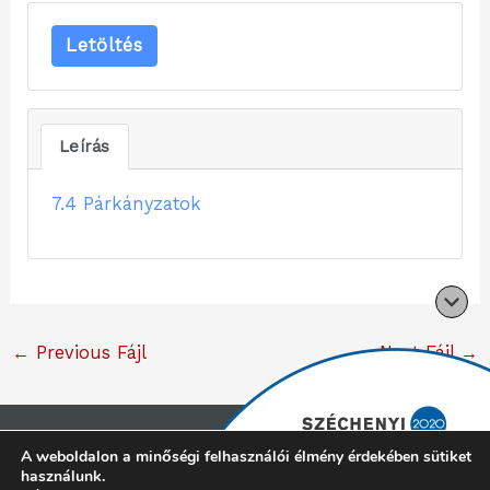
Letöltés
Leírás
7.4 Párkányzatok
←
Previous Fájl
Next Fájl
→
Copyright © 2026 Cliff konyhabútor |
Minden jog
A weboldalon a minőségi felhasználói élmény érdekében sütiket
használunk.
fenntartva