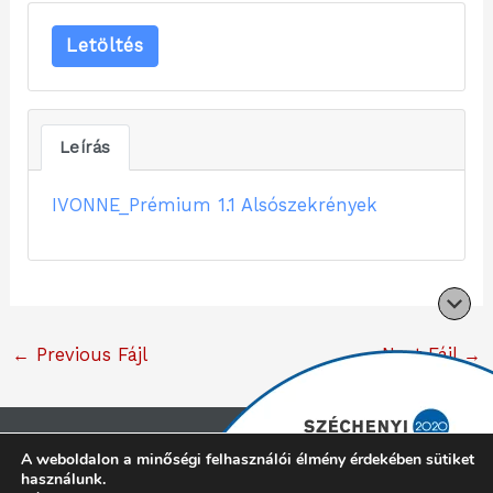
Letöltés
Leírás
IVONNE_Prémium 1.1 Alsószekrények
←
Previous Fájl
Next Fájl
→
Copyright © 2026 Cliff konyhabútor |
Minden jog
A weboldalon a minőségi felhasználói élmény érdekében sütiket
használunk.
fenntartva