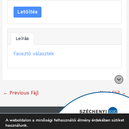
Letöltés
Leírás
Faosztó választék
←
Previous Fájl
Next Fájl
→
Copyright © 2026 Cliff konyhabútor |
Minden jog
A weboldalon a minőségi felhasználói élmény érdekében sütiket
használunk.
fenntartva