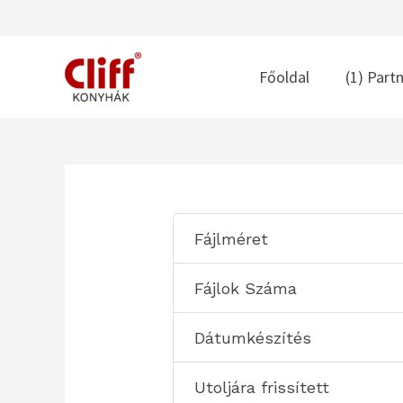
Skip
to
content
Főoldal
(1) Part
Post
navigation
Fájlméret
Fájlok Száma
Dátumkészítés
Utoljára frissített