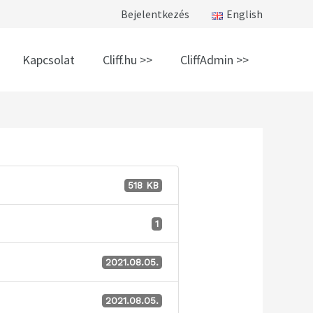
Bejelentkezés
English
Kapcsolat
Cliff.hu >>
CliffAdmin >>
518 KB
1
2021.08.05.
2021.08.05.