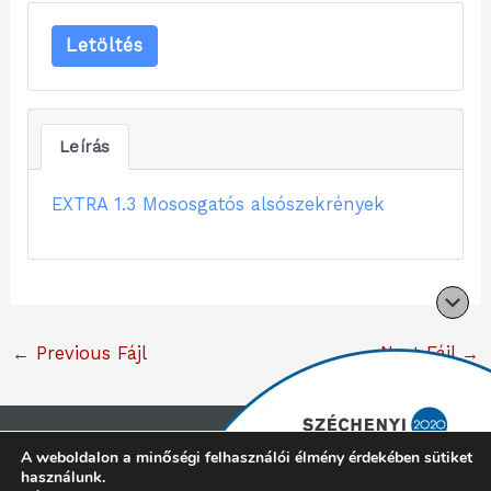
Letöltés
Leírás
EXTRA 1.3 Mososgatós alsószekrények
←
Previous Fájl
Next Fájl
→
Copyright © 2026 Cliff konyhabútor |
Minden jog
A weboldalon a minőségi felhasználói élmény érdekében sütiket
használunk.
fenntartva