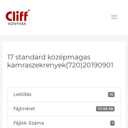
Skip
Mai
to
content
Men
Post
navigation
17 standard középmagas
kamraszekrenyek(720)20190901
Letöltés
10
Fájlméret
117.58 KB
Fájlok Száma
1