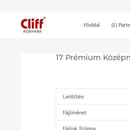
Skip
to
content
Főoldal
(1) Part
Post
17 Prémium Középm
navigation
Letöltés
Fájlméret
Fájlok Száma