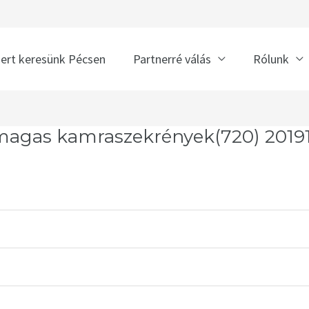
nert keresünk Pécsen
Partnerré válás
Rólunk
agas kamraszekrények(720) 20191