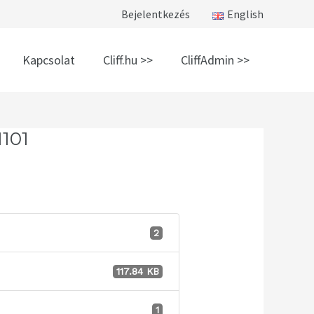
Bejelentkezés
English
Kapcsolat
Cliff.hu >>
CliffAdmin >>
101
2
117.84 KB
1