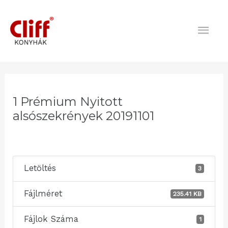
Skip
Mai
to
content
Men
Post
navigation
1 Prémium Nyitott
alsószekrények 20191101
Letöltés
3
Fájlméret
235.41 KB
Fájlok Száma
1